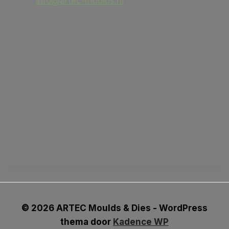
Door
info@artec-moulds.nl
januari 26, 2025
We are busy to develope a brandnew website!
ARTEC Moulds & Dies
Kruizemunt 6
9461LB Gieten – Nl
info@artec-moulds.nl
www.artec-moulds.nl
Tel. +31 (0) 6 2954 8399
© 2026 ARTEC Moulds & Dies - WordPress
thema door
Kadence WP